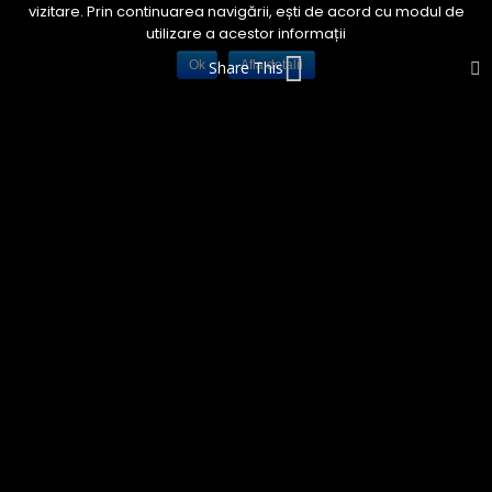
vizitare. Prin continuarea navigării, ești de acord cu modul de
utilizare a acestor informații
Ok
Share This
Afla detalii