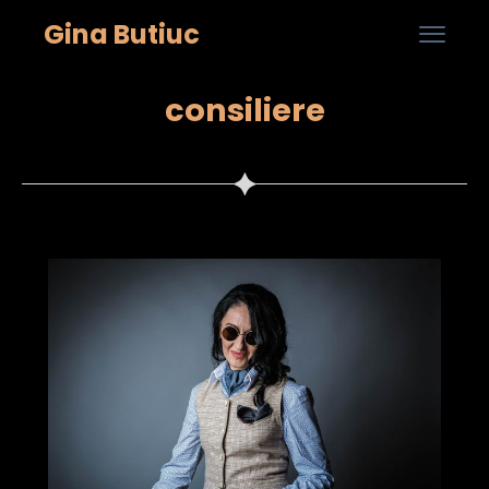
Gina Butiuc

...
Skip
consiliere
to
cont
stilist personal