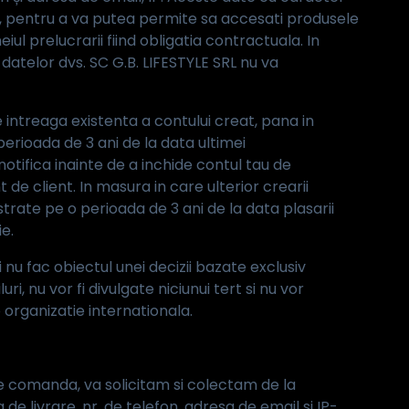
, pentru a va putea permite sa accesati produsele
l prelucrarii fiind obligatia contractuala. In
datelor dvs. SC G.B. LIFESTYLE SRL nu va
 intreaga existenta a contului creat, pana in
perioada de 3 ani de la data ultimei
notifica inainte de a inchide contul tau de
 de client. In masura in care ulterior crearii
strate pe o perioada de 3 ani de la data plasarii
e.
nu fac obiectul unei decizii bazate exclusiv
i, nu vor fi divulgate niciunui tert si nu vor
 organizatie internationala.
 de comanda, va solicitam si colectam de la
e livrare, nr. de telefon, adresa de email si IP-