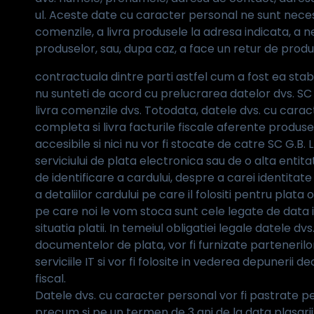
ul. Aceste date cu caracter personal ne sunt nece
comenzile, a livra produsele la adresa indicata, a n
produselor, sau, dupa caz, a face un retur de produs
contractuala dintre parti astfel cum a fost ea stabil
nu sunteti de acord cu prelucrarea datelor dvs. SC 
livra comenzile dvs. Totodata, datele dvs. cu cara
completa si livra facturile fiscale aferente produsel
accesibile si nici nu vor fi stocate de catre SC G.B. 
serviciului de plata electronica sau de o alta entit
de identificare a cardului, despre a carei identitate 
a detaliilor cardului pe care il folositi pentru plata
pe care noi le vom stoca sunt cele legate de data init
situatia platii. In temeiul obligatiei legale datele 
documentelor de plata, vor fi furnizate partenerilo
serviciile IT si vor fi folosite in vederea depunerii dec
fiscal.
Datele dvs. cu caracter personal vor fi pastrate pe
precum si pe un termen de 3 ani de la data plasari