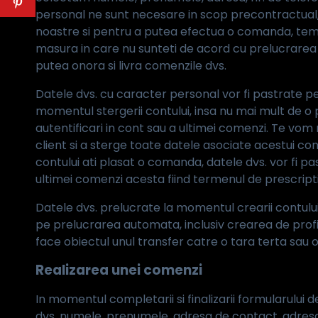
personal ne sunt necesare in scop precontractual
noastre si pentru a putea efectua o comanda, temeiu
masura in care nu sunteti de acord cu prelucrarea 
putea onora si livra comenzile dvs.
Datele dvs. cu caracter personal vor fi pastrate pe
momentul stergerii contului, insa nu mai mult de o 
autentificari in cont sau a ultimei comenzi. Te vom 
client si a sterge toate datele asociate acestui cont
contului ati plasat o comanda, datele dvs. vor fi pa
ultimei comenzi acesta fiind termenul de prescripti
Datele dvs. prelucrate la momentul crearii contului 
pe prelucrarea automata, inclusiv crearea de profilur
face obiectul unul transfer catre o tara terta sau o
Realizarea unei comenzi
In momentul completarii si finalizarii formularului
dvs. numele, prenumele, adresa de contact, adresa d