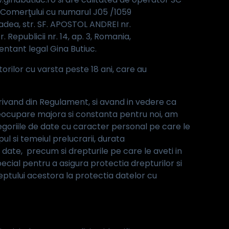
ul Comerţului cu numarul J05 /1059
Oradea, str. SF. APOSTOL ANDREI nr.
r. Republicii nr. 14, ap. 3, Romania,
zentant legal Gina Butiuc.
orilor cu varsta peste 18 ani, care au
derivand din Regulament, si avand in vedere ca
ocupare majora si constanta pentru noi, am
goriile de date cu caracter personal pe care le
l si temeiul prelucrarii, durata
date, precum si drepturile pe care le aveti in
cial pentru a asigura protectia drepturilor si
dreptului acestora la protectia datelor cu