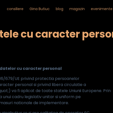
consiliere
Gina Butiuc
blog
magazin
evenimente
tele cu caracter perso
 datelor cu caracter personal
16/679/UE privind protectia persoanelor
racter personal si privind libera circulatie a
t;) va fi aplicat de toate statele Uniunii Europene. Prin
unui cadru legislativ unitar si uniform pe
e masuri nationale de implementare.
ginabutiuc.ro si are calitatea de operator SC