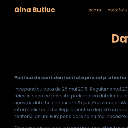
Gina Butiuc
acasa
portofoliu
Da
Politica de confidentialitate privind protectia
Incepand cu data de 25 mai 2018, Regulamentul 20
fizice in ceea ce priveste prelucrarea datelor cu ca
acestor date (in continuare &quot;Regulamentul&quo
intermediul acestui Regulament se doreste crearea 
teritoriul Uniunii Europene care sa nu mai necesit
Este responsabil pentru operarea paginii web www.