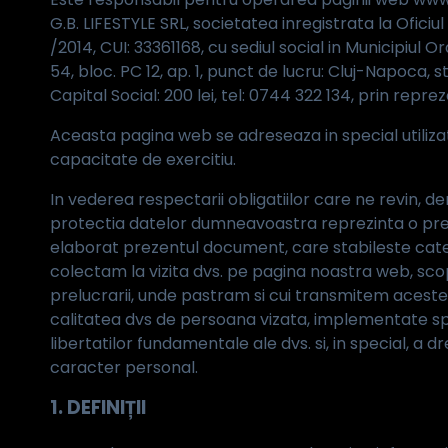
G.B. LIFESTYLE SRL, societatea inregistrata la Ofici
/2014, CUI: 33361168, cu sediul social in Municipiul 
54, bloc. PC 12, ap. 1, punct de lucru: Cluj-Napoca, st
Capital Social: 200 lei, tel: 0744 322 134, prin repre
Aceasta pagina web se adreseaza in special utilizat
capacitate de exercitiu.
In vederea respectarii obligatiilor care ne revin, 
protectia datelor dumneavoastra reprezinta o pre
elaborat prezentul document, care stabileste cate
colectam la vizita dvs. pe pagina noastra web, scopu
prelucrarii, unde pastram si cui transmitem aceste 
calitatea dvs de persoana vizata, implementate spe
libertatilor fundamentale ale dvs. si, in special, a 
caracter personal.
1. DEFINIȚII