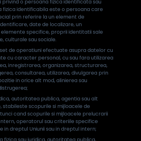
 privind o persoana fizica identificata sau
 fizica identificabila este o persoana care
pecial prin referire la un element de
dentificare, date de localizare, un
 elemente specifice, proprii identitatii sale
e, culturale sau sociale.
set de operatiuni efectuate asupra datelor cu
te cu caracter personal, cu sau fara utilizarea
a, inregistrarea, organizarea, structurarea,
rea, consultarea, utilizarea, divulgarea prin
zitie in orice alt mod, alinierea sau
distrugerea;
ica, autoritatea publica, agentia sau alt
 stabileste scopurile si mijloacele de
unci cand scopurile si mijloacele prelucrarii
intern, operatorul sau criteriile specifice
n dreptul Uniunii sau in dreptul intern;
izica sau juridica, autoritatea publica,