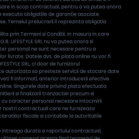
sare in scop contractual, pentru a va putea onora
e executa obligatiile de garantie asociate
e. Temeiul prelucrarii il reprezinta obligatia
ita prin Termeni si Conditii. In masura in care
G.B. LIFESTYLE SRL nu va putea onora si
cter personal ne sunt necesare pentru a
or livrate. Datele dvs. de plata online nu vor fi
LIFESTYLE SRL, ci doar de furnizorul
ate autorizata sa presteze servicii de stocare date
veti fi informati, anterior introducerii efective
 online. Singurele date privind plata efectuata
ierii si finalizarii tranzactiei precum si
dvs. cu caracter personal necesare intocmirii
r nostri contractuali care ne furnizeaza
laratiilor fiscale si contabile la autoritatile
 intreaga durata a raportului contractual,
i ultimei comenzi acesta fiind termenul de