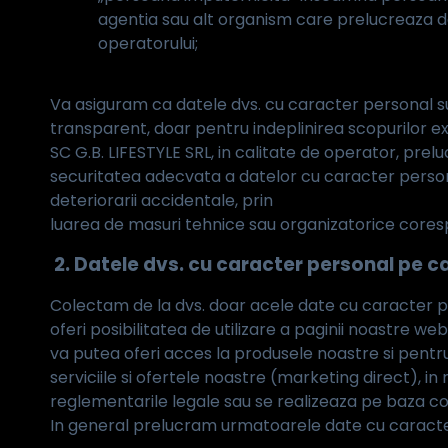
agentia sau alt organism care prelucreaza d
operatorului;
Va asiguram ca datele dvs. cu caracter personal sun
transparent, doar pentru indeplinirea scopurilor ex
SC G.B. LIFESTYLE SRL, in calitate de operator, pre
securitatea adecvata a datelor cu caracter personal,
deteriorarii accidentale, prin
luarea de masuri tehnice sau organizatorice cor
2. Datele dvs. cu caracter personal pe c
Colectam de la dvs. doar acele date cu caracter 
oferi posibilitatea de utilizare a paginii noastre 
va putea oferi acces la produsele noastre si pentru
serviciile si ofertele noastre (marketing direct), i
reglementarile legale sau se realizeaza pe baza c
In general prelucram urmatoarele date cu caracter