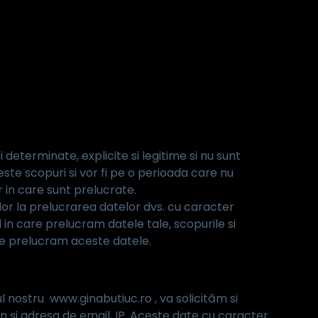
 determinate, explicite si legitime si nu sunt
ste scopuri si vor fi pe o perioada care nu
 in care sunt prelucrate.
ilor la prelucrarea datelor dvs. cu caracter
n care prelucram datele tale, scopurile si
care prelucram aceste datele.
ul nostru www.ginabutiuc.ro , va solicităm si
 și adresa de email, IP. Aceste date cu caracter