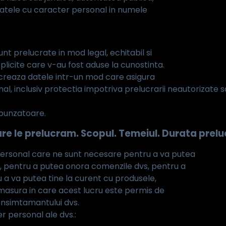
atele cu caracter personal in numele
t prelucrate in mod legal, echitabil si
plicite care v-au fost aduse la cunostinta.
lucreaza datele intr-un mod care asigura
 inclusiv protectia impotriva prelucrarii neautorizate sau i
espunzatoare.
are le prelucram. Scopul. Temeiul.
Durata preluc
personal care ne sunt necesare pentru a va putea
web, pentru a putea onora comenzile dvs, pentru a
 a va putea tine la curent cu produsele,
n masura in care acest lucru este permis de
onsimtamantului dvs.
 personal ale dvs.: