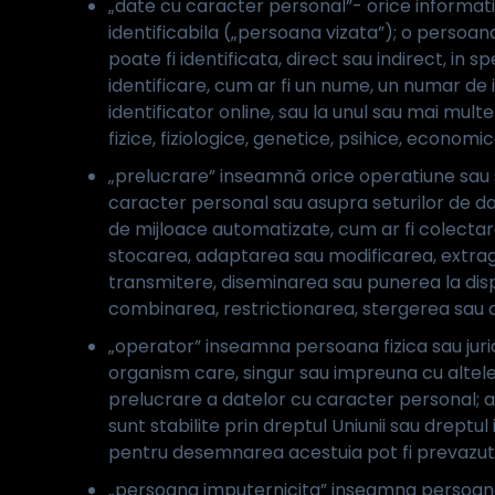
„date cu caracter personal”- orice informatii
identificabila („persoana vizata”); o persoana
poate fi identificata, direct sau indirect, in s
identificare, cum ar fi un nume, un numar de i
identificator online, sau la unul sau mai multe
fizice, fiziologice, genetice, psihice, economic
„prelucrare” inseamnă orice operatiune sau 
caracter personal sau asupra seturilor de da
de mijloace automatizate, cum ar fi colectare
stocarea, adaptarea sau modificarea, extrage
transmitere, diseminarea sau punerea la dispo
combinarea, restrictionarea, stergerea sau 
„operator” inseamna persoana fizica sau jurid
organism care, singur sau impreuna cu altele,
prelucrare a datelor cu caracter personal; at
sunt stabilite prin dreptul Uniunii sau dreptul 
pentru desemnarea acestuia pot fi prevazute i
„persoana imputernicita” inseamna persoana f