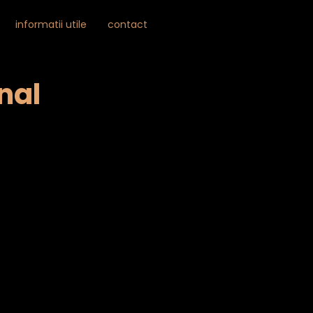
Skip

informatii utile
contact
to
0
content
nal