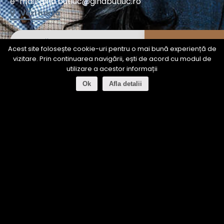
e-mail:
gina.butiuc@
ginabutiuc
.ro
Vezi harta
Acest site folosește cookie-uri pentru o mai bună experiență de
vizitare. Prin continuarea navigării, ești de acord cu modul de
utilizare a acestor informații
Ok
Afla detalii
© 2017 Gina Butiuc - fashion designer