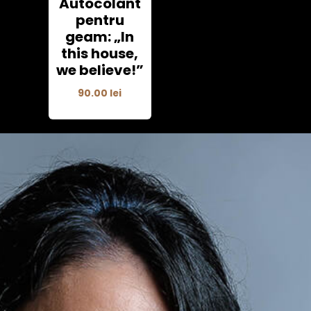
Autocolant
pentru
geam: „In
this house,
we believe!”
90.00
lei