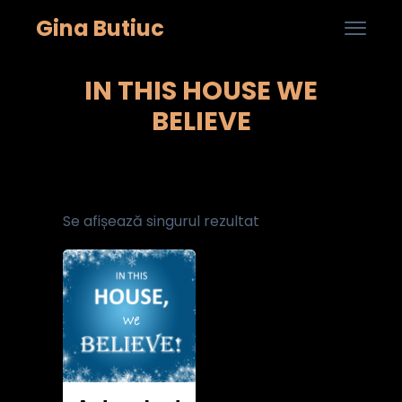
Gina Butiuc

0
Skip
IN THIS HOUSE WE
to
cont
BELIEVE
Se afișează singurul rezultat