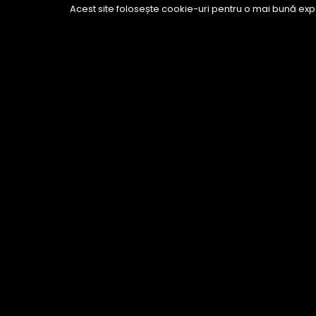
Acest site folosește cookie-uri pentru o mai bună expe
Contact
atelier: Cluj-Napoca, str. Republicii, nr.14
telefon/WhatsApp: 0744 322 134
e-mail:
gina.butiuc@
ginabutiuc
.ro
Vezi harta
© 2017 Gina Butiuc - fashion designer