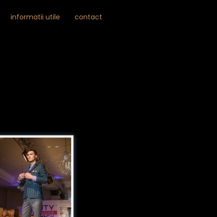
Skip

informatii utile
contact
to
...
content