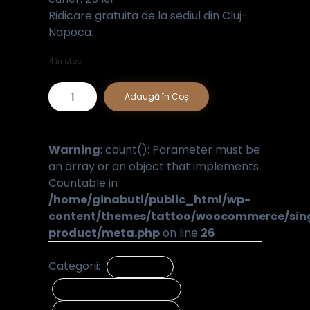
Ridicare gratuita de la sediul din Cluj-
Napoca.
4 în stoc
Cantitate
Adaugă în Coș
Warning
: count(): Parameter must be
an array or an object that implements
Countable in
/home/ginabuti/public_html/wp-
content/themes/tattoo/woocommerce/sin
product/meta.php
on line
26
Categorii:
ACCESORII
ARTICOLE PENTRU BARBATI