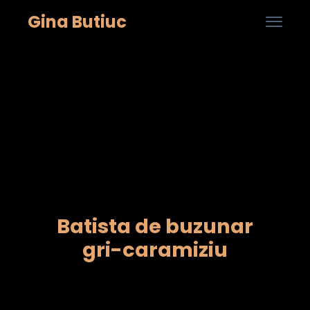
Gina Butiuc

...
Skip
to
cont
Batista de buzunar
gri-caramiziu