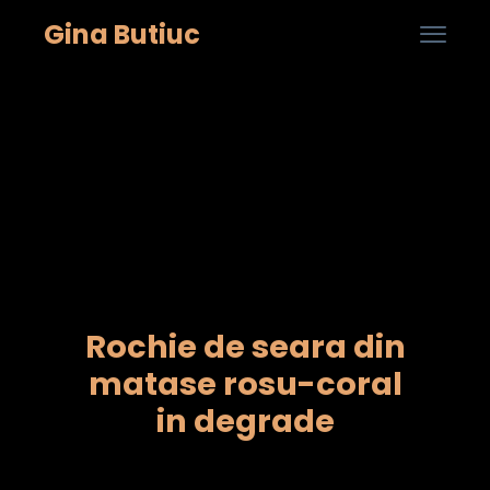
Gina Butiuc

...
Skip
to
cont
Rochie de seara din
matase rosu-coral
in degrade