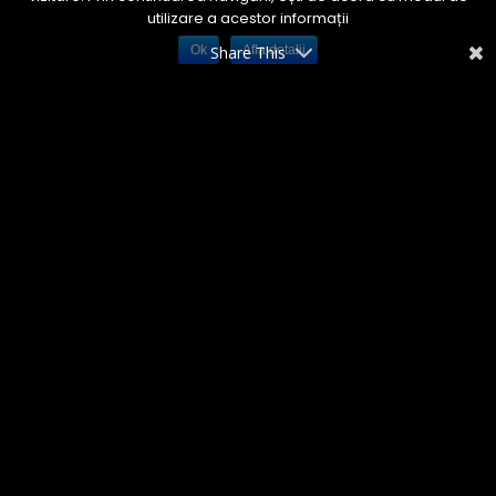
utilizare a acestor informații
Ok
Share This
Afla detalii