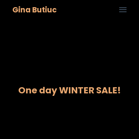
Gina Butiuc

0
Skip
to
cont
One day WINTER SALE!