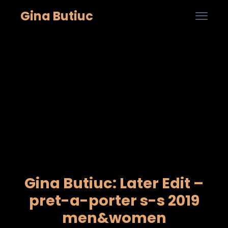
Gina Butiuc

...
Skip
to
cont
Gina Butiuc: Later Edit –
pret-a-porter s-s 2019
men&women