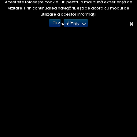
Acest site folosește cookie-uri pentru o mai bună experiență de
vizitare. Prin continuarea navigării, ești de acord cu modul de
utilizare a acestor informații
Ok
Share This
Afla detalii