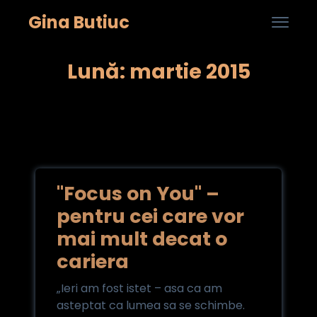
Gina Butiuc

...
Skip
Lună: martie 2015
to
cont
"Focus on You" –
pentru cei care vor
mai mult decat o
cariera
„Ieri am fost istet – asa ca am
asteptat ca lumea sa se schimbe.