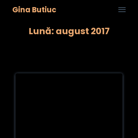
Gina Butiuc

...
Skip
Lună: august 2017
to
cont