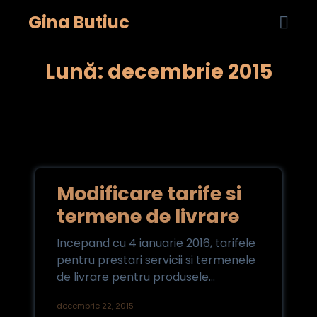

Gina Butiuc
...
Skip
Lună: decembrie 2015
to
cont
Modificare tarife si
termene de livrare
Incepand cu 4 ianuarie 2016, tarifele
pentru prestari servicii si termenele
de livrare pentru produsele...
decembrie 22, 2015