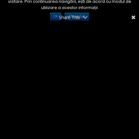
vizitare. Prin continuarea navigării, ești de acord cu modul de
utilizare a acestor informații
Ok
Share This
Afla detalii