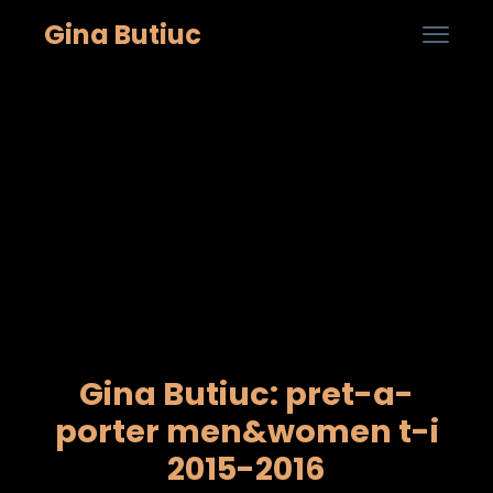
Gina Butiuc

...
Skip
to
cont
Gina Butiuc: pret-a-
porter men&women t-i
2015-2016