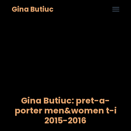
Gina Butiuc

...
Skip
to
cont
Gina Butiuc: pret-a-
porter men&women t-i
2015-2016