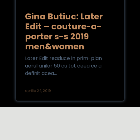
Gina Butiuc: Later
Edit – couture-a-
porter s-s 2019
men&women
Later Edit readuce in prim-plan
aerul anilor 50 cu tot ceea ce a
definit acea...
aprilie 24, 2019