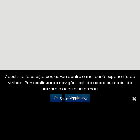
Acest site folosește cookie-uri pentru o mai bună experiență de
vizitare. Prin continuarea navigării, ești de acord cu modul de
utilizare a acestor informații
Ok
Share This
Afla detalii